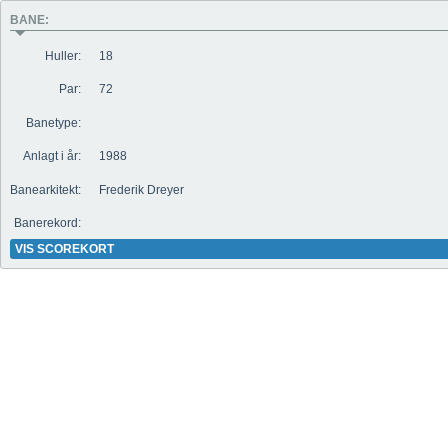
BANE:
Huller:
18
Par:
72
Banetype:
Anlagt i år:
1988
Banearkitekt:
Frederik Dreyer
Banerekord:
VIS SCOREKORT