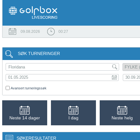
09.08.2026
00:27
SØK TURNERINGER
Avansert turneringssøk
Neste 14 dager
I dag
Neste helg
SØKERESULTATER