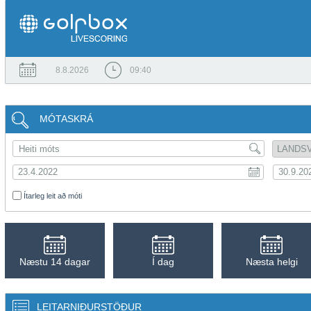
8.8.2026
09:40
MÓTASKRÁ
Ítarleg leit að móti
Næstu 14 dagar
Í dag
Næsta helgi
LEITARNIÐURSTÖÐUR