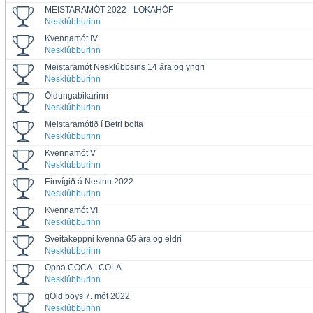
MEISTARAMÓT 2022 - LOKAHÓF
Nesklúbburinn
Kvennamót IV
Nesklúbburinn
Meistaramót Nesklúbbsins 14 ára og yngri
Nesklúbburinn
Öldungabikarinn
Nesklúbburinn
Meistaramótið í Betri bolta
Nesklúbburinn
Kvennamót V
Nesklúbburinn
Einvígið á Nesinu 2022
Nesklúbburinn
Kvennamót VI
Nesklúbburinn
Sveitakeppni kvenna 65 ára og eldri
Nesklúbburinn
Opna COCA - COLA
Nesklúbburinn
gOld boys 7. mót 2022
Nesklúbburinn