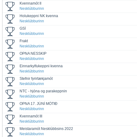
Kvennamót II
Nesklúbburinn
Holukeppni NK kvenna
Nesklúbburinn
GSÍ
Nesklúbburinn
Frakt
Nesklúbburinn
OPNA NESSKIP
Nesklúbburinn
Einnarkylfukeppni kvenna
Nesklúbburinn
Stefnir fyrirtækjamót
Nesklúbburinn
NTC - hjóna og parakeppnin
Nesklúbburinn
OPNA 17. JÚNÍ MÓTIÐ
Nesklúbburinn
Kvennamót III
Nesklúbburinn
Meistaramót Nesklúbbsins 2022
Nesklúbburinn