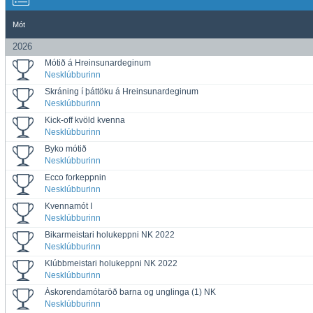
Mót
2026
Mótið á Hreinsunardeginum
Nesklúbburinn
Skráning í þáttöku á Hreinsunardeginum
Nesklúbburinn
Kick-off kvöld kvenna
Nesklúbburinn
Byko mótið
Nesklúbburinn
Ecco forkeppnin
Nesklúbburinn
Kvennamót I
Nesklúbburinn
Bikarmeistari holukeppni NK 2022
Nesklúbburinn
Klúbbmeistari holukeppni NK 2022
Nesklúbburinn
Áskorendamótaröð barna og unglinga (1) NK
Nesklúbburinn