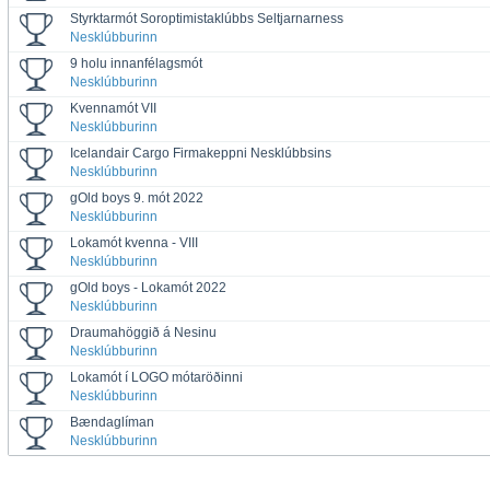
Styrktarmót Soroptimistaklúbbs Seltjarnarness
Nesklúbburinn
9 holu innanfélagsmót
Nesklúbburinn
Kvennamót VII
Nesklúbburinn
Icelandair Cargo Firmakeppni Nesklúbbsins
Nesklúbburinn
gOld boys 9. mót 2022
Nesklúbburinn
Lokamót kvenna - VIII
Nesklúbburinn
gOld boys - Lokamót 2022
Nesklúbburinn
Draumahöggið á Nesinu
Nesklúbburinn
Lokamót í LOGO mótaröðinni
Nesklúbburinn
Bændaglíman
Nesklúbburinn